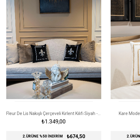
Fleur De Lis Nakışlı Çerçeveli Kırlent Kılıfı Siyah - Gümüş
Kare Model 
₺1.349,00
₺674,50
2.ÜRÜNE %50 İNDİRİM
2.ÜRÜN