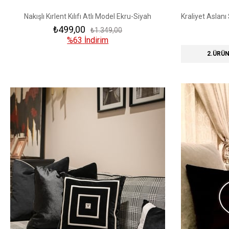
Nakışlı Kırlent Kılıfı Atlı Model Ekru-Siyah
₺499,00
₺1.349,00
%63
İndirim
2.ÜRÜN