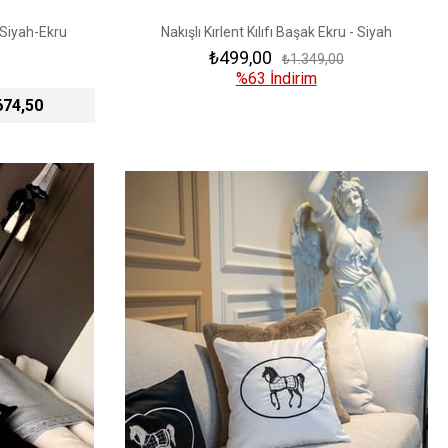
ı Siyah-Ekru
Nakışlı Kırlent Kılıfı Başak Ekru - Siyah
₺499,00
₺1.349,00
%63
İndirim
674,50