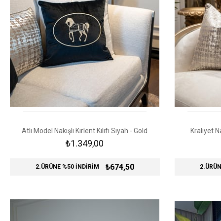
Atlı Model Nakışlı Kırlent Kılıfı Siyah - Gold
Kraliyet Na
₺1.349,00
₺674,50
2.ÜRÜNE %50 İNDİRİM
2.ÜRÜN