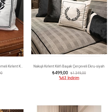
Kraliyet Aslanı Sembolü Nakış İşlemeli Kırlent Kılıfı Ekru - Siyah
Nakışlı Kırlent Kılıfı Başak Çerçeveli Ekru-siyah
₺499,00
00
₺1.349,00
%63
İndirim