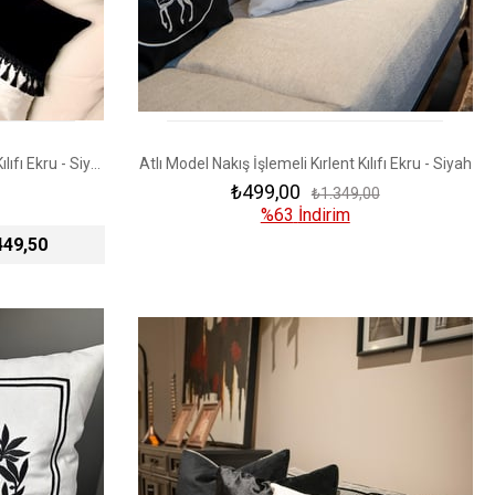
Püsküllü Çift Renk Kadife Kırlent Kılıfı Ekru - Siyah
Atlı Model Nakış İşlemeli Kırlent Kılıfı Ekru - Siyah
₺499,00
₺1.349,00
%63
İndirim
449,50