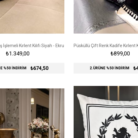
 İşlemeli Kırlent Kılıfı Siyah - Ekru
₺1.349,00
₺899,00
₺674,50
₺
E %50 İNDİRİM
2.ÜRÜNE %50 İNDİRİM