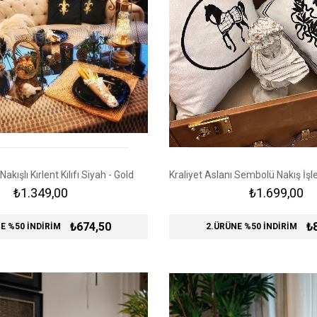
Nakışlı Kırlent Kılıfı Siyah - Gold
₺1.349,00
₺1.699,00
₺674,50
₺
E %50 İNDİRİM
2.ÜRÜNE %50 İNDİRİM