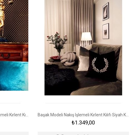
Kraliyet Aslanı Sembolü Nakış Işlemeli Kırlent Kılıfı Siyah - Gold
Başak Modeli Nakış Işlemeli Kırlent Kılıfı Siyah Kadife Üzerine Gümüş Sim
₺1.349,00