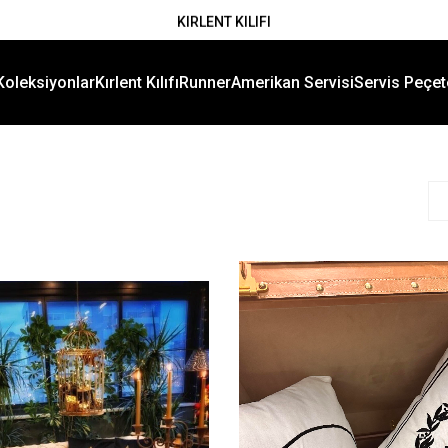
1500 TL VE ÜZERİ KARGO ÜCRETSİZ
AMERİKAN SERVİS
KIRLENT KILIFI
KOKTEYL PEÇETESİ
Koleksiyonlar
Kırlent Kılıfı
Runner
Amerikan Servisi
Servis Peçet
2. ÜRÜNE %50 İNDİRİM