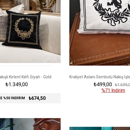
kışlı Kırlent Kılıfı Siyah - Gold
₺1.349,00
₺499,00
₺1.699,
%71
İndirim
₺674,50
E %50 İNDİRİM