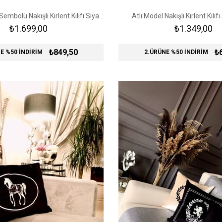
Kraliyet Aslanı Sembolü Nakışlı Kırlent Kılıfı Siyah - Gold
Atlı Model Nakışlı Kırlent Kılıf
₺1.699,00
₺1.349,00
₺849,50
₺
E %50 İNDİRİM
2.ÜRÜNE %50 İNDİRİM