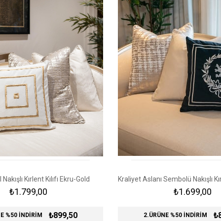
Nakışlı Kırlent Kılıfı Ekru-Gold
₺1.799,00
₺1.699,00
₺899,50
₺
E %50 İNDİRİM
2.ÜRÜNE %50 İNDİRİM