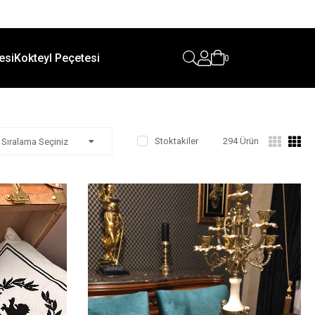
esi
Kokteyl Peçetesi
0
Stoktakiler
294 Ürün