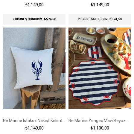
₺1.149,00
₺1.149,00
₺574,50
₺574,50
2.ÜRÜNE %50 İNDİRİM
2.ÜRÜNE %50 İNDİRİM
Re Marine Istakoz Nakışlı Kırlent Kılıfı Beyaz - Lacivert
Re Marine Yengeç Mavi Beyaz Çizgili 2'li Amerikan Servis
₺1.149,00
₺1.100,00