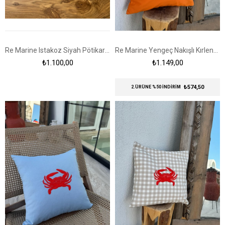
Re Marine Istakoz Siyah Pötikare 2li Amerikan Servis
Re Marine Yengeç Nakışlı Kırlent Kılıfı Turuncu - Mavi
₺1.100,00
₺1.149,00
₺574,50
2.ÜRÜNE %50 İNDİRİM