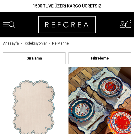
1500 TL VE ÜZERİ KARGO ÜCRETSİZ
AMERİKAN SERVİS
KIRLENT KILIFI
KOKTEYL PEÇETESİ
0
2. ÜRÜNE %50 İNDİRİM
Anasayfa
Koleksiyonlar
Re Marine
Sıralama
Filtreleme