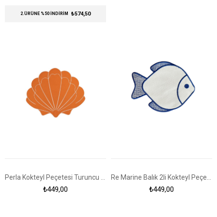
₺574,50
2.ÜRÜNE %50 İNDİRİM
Perla Kokteyl Peçetesi Turuncu - Ekru
Re Marine Balık 2li Kokteyl Peçetesi Ekru-Mavi
₺449,00
₺449,00