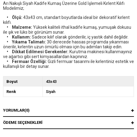
Arı Nakışlı Siyah Kadife Kumaş Üzerine Gold İşlemeli Kırlent Kılıfı
Modelimiz;
• Ölçü:
43x43 cm, standart boyutlarda ideal bir dekoratif kırlent
kılıfı.
• Malzeme:
Yüksek kaliteli ithal kadife kumaş, yumuşak dokusu
ile şık ve lüks bir görünüm sunar.
• Kullanım:
Sadece kılıf olarak gönderilir, iç yastık dahil değildir.
• Yıkama Talimatı:
30 derecede hassas programda yıkanması
önerilir, kırlentin uzun ömürlü olması için bu adımları takip edin.
• Dikkat Edilmesi Gerekenler:
Kurutma makinesi kullanmayınız
ve ağartıcı gibi sert kimyasallardan kaçınınız.
• Fermuar Özelliği:
Gizli fermuar tasarımı ile kırlentiniz estetik ve
kullanışlı bir detay sunar.
Boyut
43x43
Renk
Siyah
YORUMLAR
(0)
ÖDEME SEÇENEKLERI