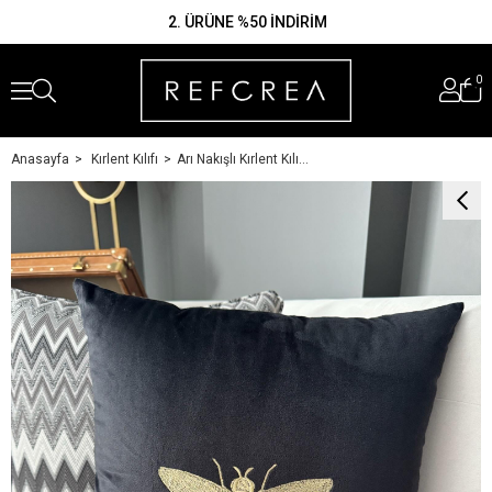
1500 TL VE ÜZERİ KARGO ÜCRETSİZ
AMERİKAN SERVİS
KIRLENT KILIFI
KOKTEYL PEÇETESİ
0
2. ÜRÜNE %50 İNDİRİM
Anasayfa
Kırlent Kılıfı
Arı Nakışlı Kırlent Kılıfı Siyah