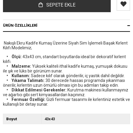
ÜRÜN ÖZELLIKLERI
Nakışlı Ekru Kadife Kumaş Üzerine Siyah Sim İşlemeli Başak Kırlent
Kılıfı Modelimiz;
• Ölçü:
43x43 cm, standart boyutlarda ideal bir dekoratif kırlent
kılıfı.
• Malzeme:
Yüksek kaliteli ithal kadife kumaş, yumuşak dokusu
ile şık ve lüks bir görünüm sunar.
• Kullanım:
Sadece kılıf olarak gönderilir, iç yastık dahil değildir.
• Yıkama Talimatı:
30 derecede hassas programda yıkanması
önerilir, kırlentin uzun ömürlü olması için bu adımları takip edin.
• Dikkat Edilmesi Gerekenler:
Kurutma makinesi kullanmayınız
ve ağartıcı gibi sert kimyasallardan kaçınınız.
• Fermuar Özelliği:
Gizli fermuar tasarımı ile kırlentiniz estetik ve
kullanışlı bir detay sunar.
Boyut
43x43