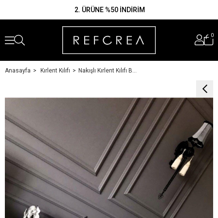
KOKTEYL PEÇETESİ
2. ÜRÜNE %50 İNDİRİM
0
Anasayfa
Kırlent Kılıfı
Nakışlı Kırlent Kılıfı Başak Ekru - Siyah